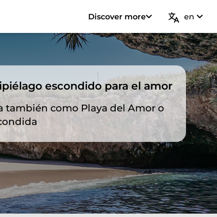
Discover more
en
ipiélago escondido para el amor
a también como Playa del Amor o
condida