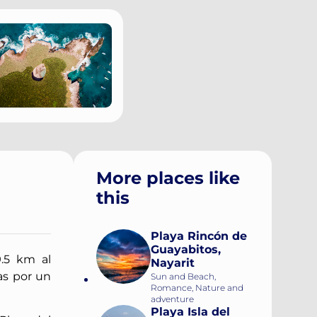
More places like
this
Playa Rincón de
Guayabitos,
9.5 km al
Nayarit
as por un
Sun and Beach,
Romance, Nature and
adventure
Playa Isla del