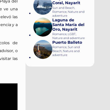
Playa del
Coral, Nayarit
Sun and Beach,
se ve una
Romance, Nature and
adventure
elevó las
Laguna de
Santa María del
uencia y a
Oro, Nayarit
Romance, LGBT,
Nature and adventure
Puerto Balleto
colos de
Romance, Sun and
dvisor, o
Beach, Nature and
adventure
sitar las