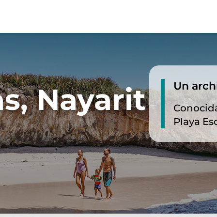
Un arch
as, Nayarit
Conocid
Playa Es