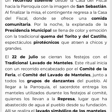
un
recorrido solemne
desde la Casa del Fiscal
hacia la Parroquia con la imagen de
San Sebastián
.
Al finalizar la misa, el contingente regresa a la Casa
del Fiscal, donde se ofrece una
comida
comunitaria
. Por la noche, la explanada de la
Presidencia Municipal
se llena de color y emoción
con la tradicional
quema del Torito y del Castillo
,
espectáculos
pirotécnicos
que atraen a chicos y
grandes.
El
22 de julio
se cierran los festejos con el
Tradicional Lavado de Manteles
. Este ritual inicia
con un recorrido encabezado por el
Comité de la
Feria
, el
Comité del Lavado de Manteles
, junto a
todos los
grupos de danzantes
del pueblo. Al
llegar a la Parroquia, el sacerdote entrega los
manteles utilizados durante los festejos al comité,
quienes los llevan a la
Represa
, lugar que ha
abastecido de agua al pueblo desde su fundación.
Allí se realiza el
lavado simbólico de los manteles
,