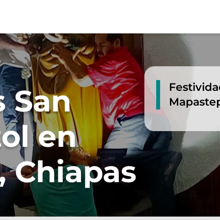
Festivid
s San
Mapastep
ol en
 Chiapas