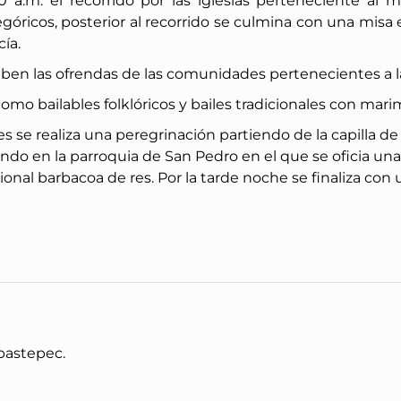
:00 a.m. el recorrido por las iglesias perteneciente al 
óricos, posterior al recorrido se culmina con una misa 
cía.
eciben las ofrendas de las comunidades pertenecientes a l
como bailables folklóricos y bailes tradicionales con mari
ades se realiza una peregrinación partiendo de la capilla 
ando en la parroquia de San Pedro en el que se oficia un
dicional barbacoa de res. Por la tarde noche se finaliza c
pastepec.