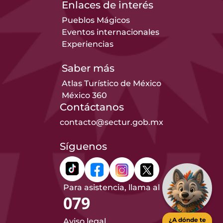
Enlaces de interés
Pueblos Mágicos
Eventos internacionales
Experiencias
Saber más
Atlas Turístico de México
México 360
Contáctanos
contacto@sectur.gob.mx
Síguenos
Para asistencia, llama al
079
¿A dónde te
Aviso legal