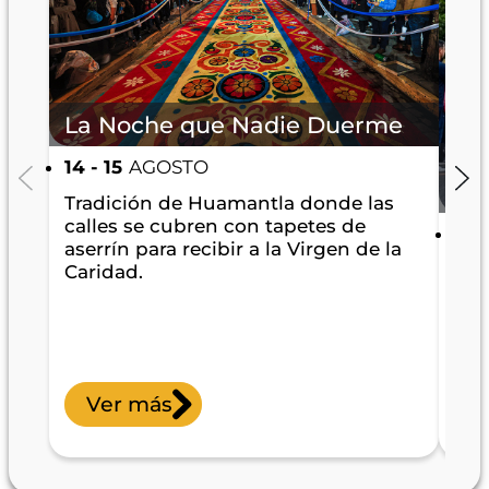
La Noche que Nadie Duerme
Ma
14 - 15
AGOSTO
Mé
Tradición de Huamantla donde las
calles se cubren con tapetes de
30 
aserrín para recibir a la Virgen de la
Uno
Caridad.
imp
rec
la c
Ver más
V