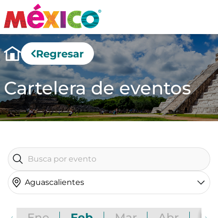
Regresar
Cartelera de eventos
Aguascalientes
Ene
Feb
Mar
Abr
Ma