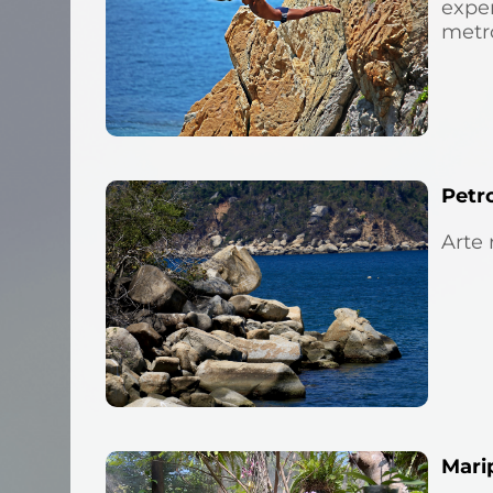
exper
metro
Petr
Arte 
Marip