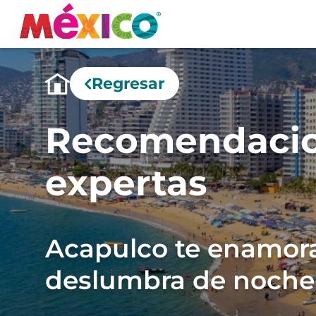
Regresar
Recomendaci
expertas
Acapulco te enamora
deslumbra de noche