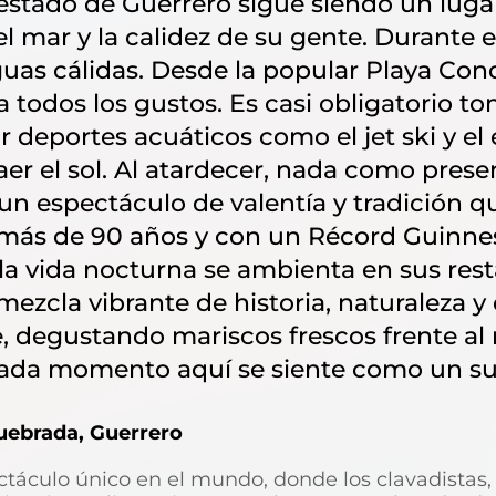
 estado de Guerrero sigue siendo un lugar
del mar y la calidez de su gente. Durante
uas cálidas. Desde la popular Playa Cond
 todos los gustos. Es casi obligatorio t
ar deportes acuáticos como el jet ski y el
er el sol. Al atardecer, nada como presen
un espectáculo de valentía y tradición 
más de 90 años y con un Récord Guinnes
la vida nocturna se ambienta en sus rest
mezcla vibrante de historia, naturaleza 
e, degustando mariscos frescos frente al 
cada momento aquí se siente como un su
uebrada, Guerrero
táculo único en el mundo, donde los clavadistas,