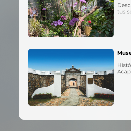
Descu
tus s
Muse
Histó
Acap